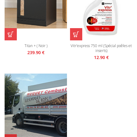
Titan + ( Noir )
Vitr’express 750 ml (Spécial poêles et
inserts)
239.90
€
12.90
€