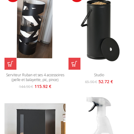
Serviteur Ruban et ses 4 accessoires
Studio
(pelle et balayette, pic, pince)
52.72
€
65.90
€
115.92
€
144.90
€