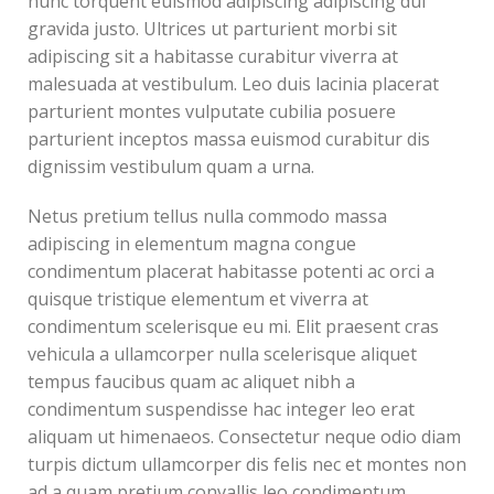
nunc torquent euismod adipiscing adipiscing dui
gravida justo. Ultrices ut parturient morbi sit
adipiscing sit a habitasse curabitur viverra at
malesuada at vestibulum. Leo duis lacinia placerat
parturient montes vulputate cubilia posuere
parturient inceptos massa euismod curabitur dis
dignissim vestibulum quam a urna.
Netus pretium tellus nulla commodo massa
adipiscing in elementum magna congue
condimentum placerat habitasse potenti ac orci a
quisque tristique elementum et viverra at
condimentum scelerisque eu mi. Elit praesent cras
vehicula a ullamcorper nulla scelerisque aliquet
tempus faucibus quam ac aliquet nibh a
condimentum suspendisse hac integer leo erat
aliquam ut himenaeos. Consectetur neque odio diam
turpis dictum ullamcorper dis felis nec et montes non
ad a quam pretium convallis leo condimentum