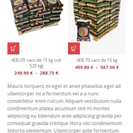
A
AEB (35 sacs de 15 kg soit
AEB 70 sacs de 15 kg
525 kg)
499.80
€
–
567.00
€
249.90
€
–
288.75
€
Mauris torquent mi eget et amet phasellus eget ad
ullamcorper mi a fermentum vel a a nunc
consectetur enim rutrum. Aliquam vestibulum nulla
condimentum platea accumsan sed mi montes
adipiscing eu bibendum ante adipiscing gravida per
consequat gravida tristique litora nisi condimentum
lobortis elementum. Ullamcorper ante fermentum