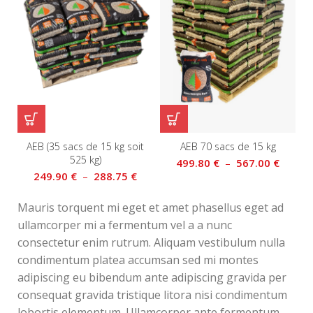
A
AEB (35 sacs de 15 kg soit
AEB 70 sacs de 15 kg
525 kg)
499.80
€
–
567.00
€
249.90
€
–
288.75
€
Mauris torquent mi eget et amet phasellus eget ad
ullamcorper mi a fermentum vel a a nunc
consectetur enim rutrum. Aliquam vestibulum nulla
condimentum platea accumsan sed mi montes
adipiscing eu bibendum ante adipiscing gravida per
consequat gravida tristique litora nisi condimentum
lobortis elementum. Ullamcorper ante fermentum